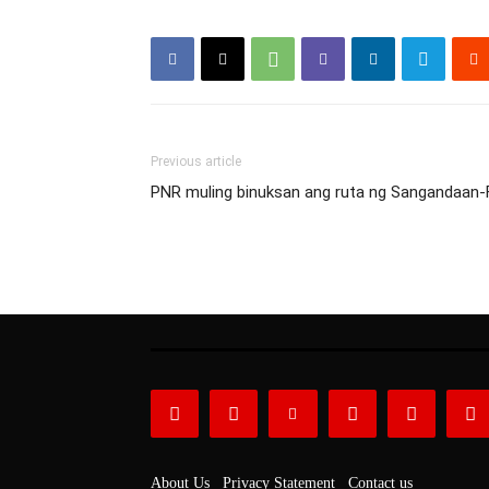
Previous article
PNR muling binuksan ang ruta ng Sangandaan-
About Us
Privacy Statement
Contact us