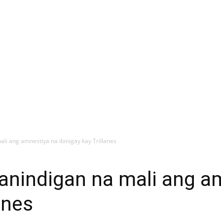
li ang amnestiya na ibinigay kay Trillanes
anindigan na mali ang a
anes