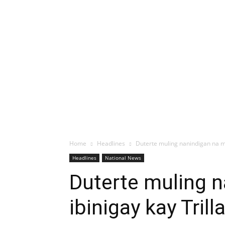
Home
Headlines
Duterte muling nanindigan na ma
Headlines
National News
Duterte muling n
ibinigay kay Trill