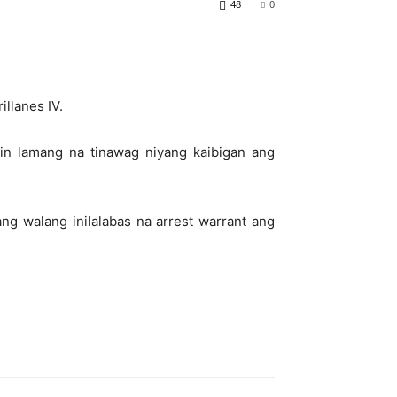
48
0
llanes IV.
min lamang na tinawag niyang kaibigan ang
ng walang inilalabas na arrest warrant ang