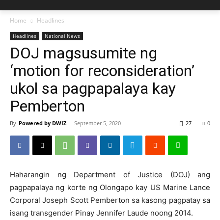
Home
Headlines
Headlines
National News
DOJ magsusumite ng
‘motion for reconsideration’
ukol sa pagpapalaya kay
Pemberton
By
Powered by DWIZ
-
September 5, 2020
27
0
Haharangin ng Department of Justice (DOJ) ang
pagpapalaya ng korte ng Olongapo kay US Marine Lance
Corporal Joseph Scott Pemberton sa kasong pagpatay sa
isang transgender Pinay Jennifer Laude noong 2014.