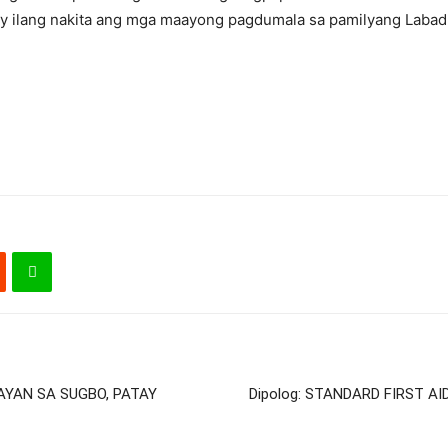
ilang nakita ang mga maayong pagdumala sa pamilyang Labadla
AYAN SA SUGBO, PATAY
Dipolog: STANDARD FIRST A