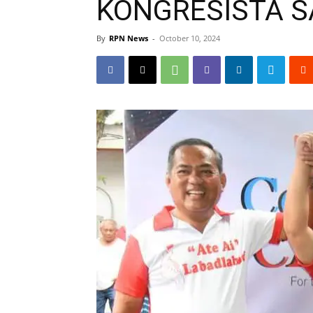
KONGRESISTA S
By
RPN News
-
October 10, 2024