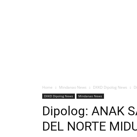
Home
Mindanao News
DXKD Dipolog News
D
DXKD Dipolog News
Mindanao News
Dipolog: ANAK
DEL NORTE MID