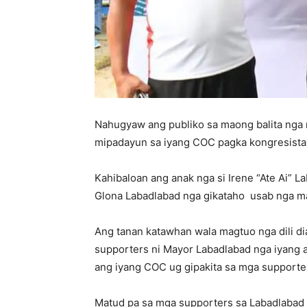
Nahugyaw ang publiko sa maong balita nga n
mipadayun sa iyang COC pagka kongresista 
Kahibaloan ang anak nga si Irene “Ate Ai” 
Glona Labadlabad nga gikataho usab nga m
Ang tanan katawhan wala magtuo nga dili d
supporters ni Mayor Labadlabad nga iyang 
ang iyang COC ug gipakita sa mga supporte
Matud pa sa mga supporters sa Labadlabad 