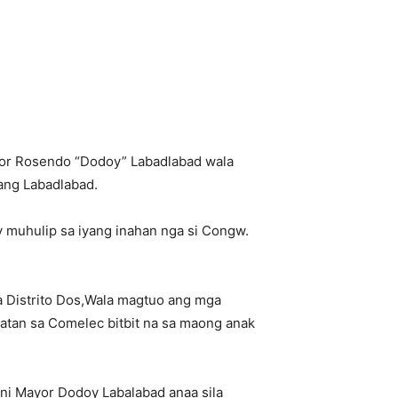
ayor Rosendo “Dodoy” Labadlabad wala
ang Labadlabad.
y muhulip sa iyang inahan nga si Congw.
a Distrito Dos,Wala magtuo ang mga
atan sa Comelec bitbit na sa maong anak
ni Mayor Dodoy Labalabad anaa sila