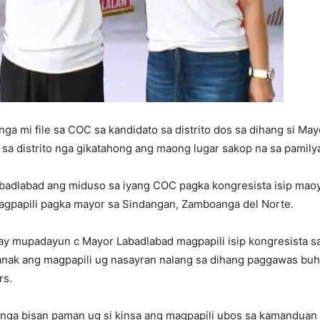
ga mi file sa COC sa kandidato sa distrito dos sa dihang si M
sa distrito nga gikatahong ang maong lugar sakop na sa pamily
Labadlabad ang miduso sa iyang COC pagka kongresista isip mao
agpapili pagka mayor sa Sindangan, Zamboanga del Norte.
iay mupadayun c Mayor Labadlabad magpapili isip kongresista s
anak ang magpapili ug nasayran nalang sa dihang paggawas buh
rs.
nga bisan paman ug si kinsa ang magpapili ubos sa kamanduan 