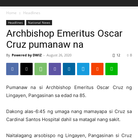
Home
Headlines
Headlines
National News
Archbishop Emeritus Oscar
Cruz pumanaw na
By
Powered by DWIZ
-
August 26, 2020
12
0
Pumanaw na si Archbishop Emeritus Oscar Cruz ng
Lingayen, Pangasinan sa edad na 85.
Dakong alas-6:45 ng umaga nang mamayapa si Cruz sa
Cardinal Santos Hospital dahil sa matagal nang sakit.
Naitalagang arsobispo ng Lingayen, Pangasinan si Cruz