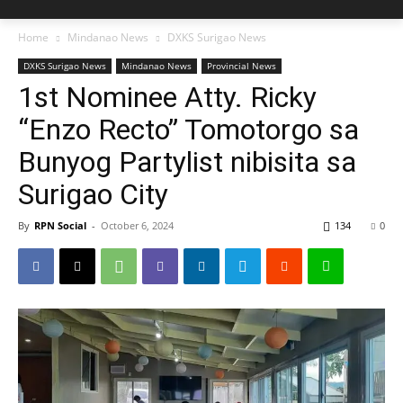
Home
Mindanao News
DXKS Surigao News
DXKS Surigao News
Mindanao News
Provincial News
1st Nominee Atty. Ricky
“Enzo Recto” Tomotorgo sa
Bunyog Partylist nibisita sa
Surigao City
By
RPN Social
-
October 6, 2024
134
0